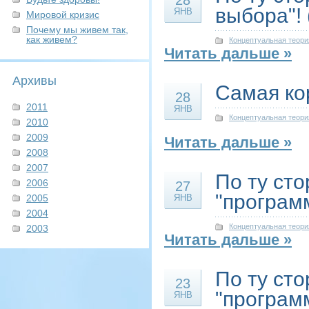
28
выбора"! 
ЯНВ
Мировой кризис
Почему мы живем так,
как живем?
Концептуальная теори
Читать дальше »
Архивы
Самая ко
28
2011
ЯНВ
Концептуальная теори
2010
2009
Читать дальше »
2008
2007
По ту ст
2006
27
"программ
2005
ЯНВ
2004
Концептуальная теори
2003
Читать дальше »
По ту ст
23
"программ
ЯНВ