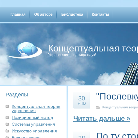
Главная
Об авторе
Библиотека
Контакты
Концептуальная тео
Управление – царица наук!
"Послевк
Разделы
30
ЯНВ
Концептуальная теория
Концептуальная теори
управления
Читать дальше »
Позиционный метод
Системы управления
Искусство управления
По ту ст
Будьте здоровы!