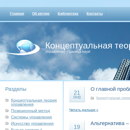
Главная
Об авторе
Библиотека
Контакты
Концептуальная тео
Управление – царица наук!
Разделы
О главной проб
21
ЯНВ
Концептуальная теори
Концептуальная теория
управления
Читать дальше »
Позиционный метод
Системы управления
Альтернатива –
Искусство управления
19
Будьте здоровы!