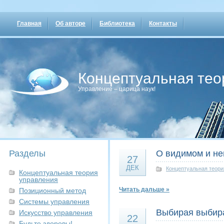
Главная
Об авторе
Библиотека
Контакты
Концептуальная тео
Управление – царица наук!
Разделы
О видимом и н
27
ДЕК
Концептуальная теори
Концептуальная теория
управления
Читать дальше »
Позиционный метод
Системы управления
Выбирая выбира
Искусство управления
22
Будьте здоровы!