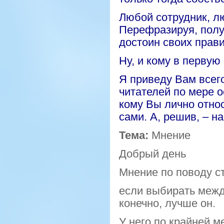
Любой сотрудник, л
Перефразируя, полу
достоин своих прави
Ну, и кому в перву
Я приведу Вам всег
читателей по мере о
кому Вы лично относ
сами. А, решив, – н
Тема:
Мнение
Добрый день
Мнение по поводу с
если выбирать межд
конечно, лучше он.
У
него
по крайней ме