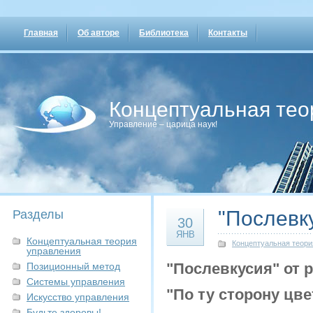
Главная
Об авторе
Библиотека
Контакты
Концептуальная тео
Управление – царица наук!
"Послевк
Разделы
30
ЯНВ
Концептуальная теория
Концептуальная теори
управления
"
Послевкусия
" от
Позиционный метод
Системы управления
"По ту сторону цв
Искусство управления
Будьте здоровы!