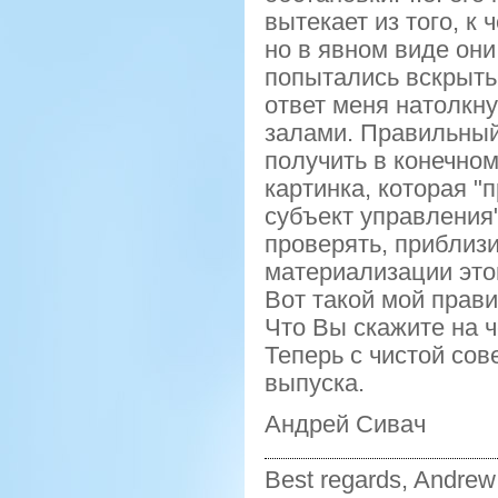
вытекает из того, к 
но в явном виде он
попытались вскрыть.
ответ меня натолкну
залами.
Правильны
получить в конечном
картинка, которая 
субъект управления"
проверять, приблиз
материализации этой
Вот такой мой прави
Что Вы скажите на 
Теперь с чистой со
выпуска.
Андрей
Сивач
Best
regards
,
Andrew