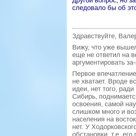
другой вопрос, но з
следовало бы об это
Здравствуйте, Вал
Вижу, что уже выше
еще не ответил на в
аргументировать
за
Первое впечатление
не хватает. Вроде вс
идеи, нет того, рад
Сибирь, поднимается
освоения, самой на
слишком много и в
населения на восто
нет. У Ходорковско
обстановки
.
т
.е. его