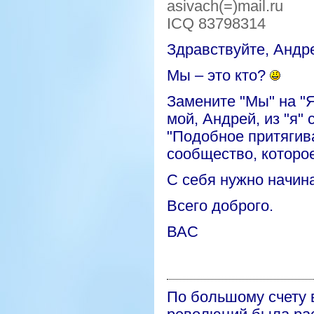
asivach
(=)
mail.ru
ICQ 83798314
Здравствуйте, Андр
Мы – это кто?
Замените "Мы" на "Я
мой, Андрей, из "я
"Подобное притягива
сообщество, которое
С себя нужно начина
Всего доброго.
ВАС
По большому счету 