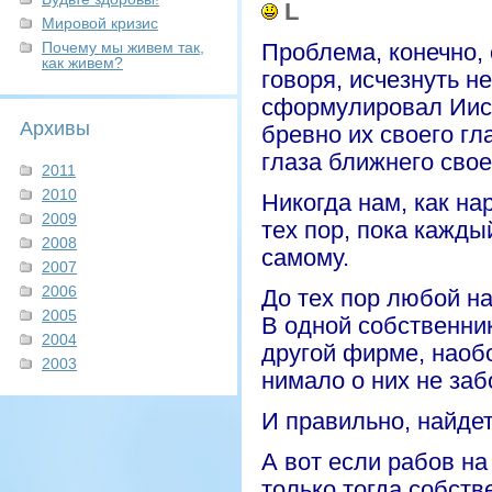
L
Мировой кризис
Почему мы живем так,
Проблема, конечно, 
как живем?
говоря, исчезнуть н
сформулировал Иису
Архивы
бревно их своего гла
глаза ближнего свое
2011
2010
Никогда нам, как на
2009
тех пор, пока каждый
2008
самому.
2007
2006
До тех пор любой н
2005
В одной собственник
2004
другой фирме, наобо
2003
нимало о них не забо
И правильно, найдет
А вот если рабов на
только тогда собств