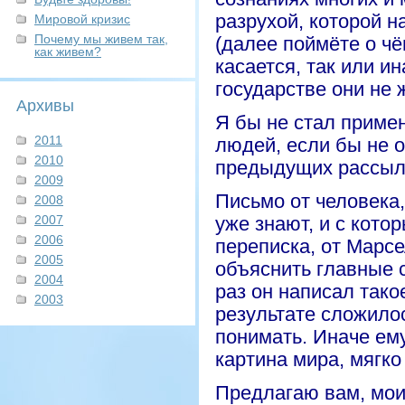
разрухой, которой н
Мировой кризис
Почему мы живем так,
(далее поймёте о ч
как живем?
касается, так или и
государстве они не 
Архивы
Я бы не стал примен
2011
людей, если бы не 
2010
предыдущих рассыло
2009
Письмо от человека
2008
2007
уже знают, и с кот
2006
переписка,
от
Марсел
2005
объяснить главные 
2004
раз он написал тако
2003
результате сложилос
понимать. Иначе ему
картина мира, мягко
Предлагаю вам, мои