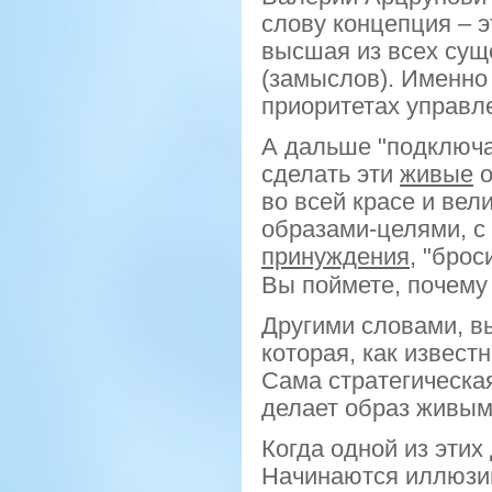
слову концепция – 
высшая из всех сущ
(замыслов). Именно
приоритетах управл
А дальше "подключа
сделать эти
живые
о
во всей красе и ве
образами-целями, с
принуждения
, "брос
Вы поймете, почему
Другими словами, в
которая, как известн
Сама стратегическа
делает образ живым
Когда одной из этих
Начинаются иллюзи