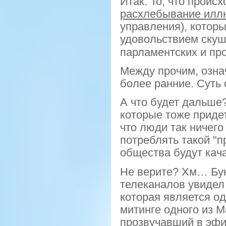
Итак. То, что проис
расхлебывание
илл
управления), котор
удовольствием ску
парламентских и пр
Между прочим, озна
более ранние. Суть 
А что будет дальше
которые тоже приде
что люди так ничего
потреблять такой "п
общества будут кача
Не верите? Хм… Бук
телеканалов увиде
которая является о
митинге одного из 
прозвучавший в эфи