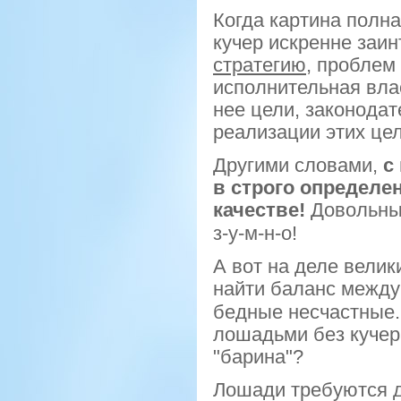
Когда картина полна
кучер искренне заи
стратегию
, проблем 
исполнительная вла
нее цели, законода
реализации этих цел
Другими словами,
с
в строго определе
качестве!
Довольны 
з-у-м-н-о
!
А вот на деле велик
найти баланс между
бедные несчастные.
лошадьми без кучера
"барина"?
Лошади требуются д