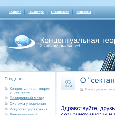
Главная
Об авторе
Библиотека
Контакты
Концептуальная тео
Управление – царица наук!
О "секта
Разделы
03
МАЙ
Концептуальная теория
Концептуальная теори
управления
Позиционный метод
Системы управления
Здравствуйте, друзь
Искусство управления
сознаниях многих и 
Будьте здоровы!