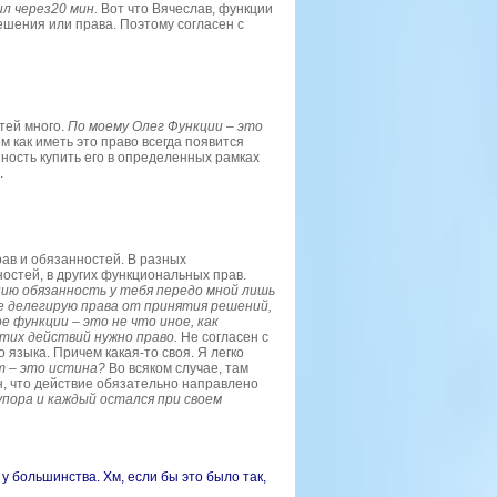
ил через20 мин.
Вот что Вячеслав, функции
решения или права. Поэтому
согласен
с
тей много.
По моему
Олег Функции – это
м как иметь это право всегда появится
нность купить его в определенных рамках
.
рав и обязанностей. В разных
стей, в других функциональных прав.
нию
обязанность у тебя передо мной лишь
бе делегирую права от принятия решений,
е функции – это не что иное, как
тих действий нужно право.
Не согласен с
о языка. Причем какая-то своя. Я легко
т – это истина?
Во всяком случае, там
н, что действие обязательно направлено
упора и каждый остался
при своем
 у большинства. Хм, если бы это было так,