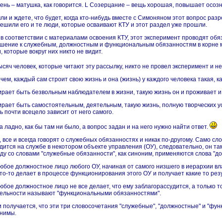
лень – матушка, как говорится.
L
Созерцание – вещь хорошая, повышает осознанн
ли и ждете, что будет, когда кто-нибудь вместе с Симоняном этот вопрос раз
ешили его и те люди, которые осваивают КТУ и этот раздел уже прошли.
 в соответствии с материалами освоения КТУ, этот эксперимент проводят обя
шение к служебным, должностным и функциональным обязанностям в корне м
, которые вокруг них никто не видит.
ысяч человек, которые читают эту рассылку, никто не провел эксперимент и н
чем, каждый сам строит свою жизнь и она (жизнь) у каждого человека такая,
рает быть безвольным наблюдателем в жизни, такую жизнь он и проживает и о
рает быть самостоятельным, деятельным, такую жизнь, полную творческих ус
ь почти всецело зависит от него самого.
да ладно, как бы там ни было, а вопрос задан и на него нужно
найти
ответ.
, все и всегда говорят о служебных обязанностях и никак по-другому. Само сло
дится на службе в некотором объекте управления (ОУ), следовательно, он та
ду со словами "служебные обязанности", как синоним, применяются слова "д
юбое должностное лицо любого ОУ, начиная от самого низшего в иерархии вла
что-то делает в процессе функционирования этого ОУ и получает какие то рез
юбое должностное лицо не все делает, что ему заблагорассудится, а только то
ельности называют "функциональными обязанностями".
и получается, что эти три словосочетания "служебные", "должностные" и "фу
нимы.