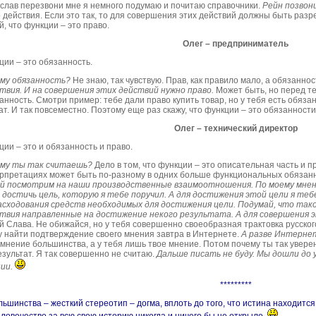
еслав
перезвони мне я немного подумаю
и почитаю справочники.
Рейн позвон
о действия. Если это так, то для совершения этих действий должны быть раз
й, что функции – это право.
Олег – предприниматель
ции – это обязанность.
му обязанность?
Не знаю, так чувствую. Прав, как
правило
мало, а обязаннос
твия. И на совершения этих действий нужно право.
Может быть, но перед те
анность. Смотри пример: тебе дали право купить товар, но у тебя есть обяза
ат. И так повсеместно. Поэтому еще раз скажу, что функции – это обязанности
Олег – технический директор
ции – это и обязанность и право.
ему ты так считаешь?
Дело в том, что функции – это описательная часть и п
рпретациях может быть по-разному в одних больше функциональных обязанно
й посмотрим на наши производственные взаимоотношения. По моему
мне
 достичь цель, которую я тебе поручил. А для достижения этой цели я те
асходования средств необходимых для достижения цели. Подумай, что тако
твия направленные на достижение некого результата. А для совершения э
й Слава. Не обижайся, но у тебя
совершенно своеобразная
трактовка русског
у найти подтверждение своего мнения завтра в Интернете.
А разве Интерне
 мнение большинства, а у тебя лишь твое мнение. Потом почему ты так увере
езультат. Я так совершенно не считаю.
Дальше писать не буду. Мы
дошли до 
ии.
*********
льшинства – жесткий стереотип – догма, вплоть до того, что истина находится