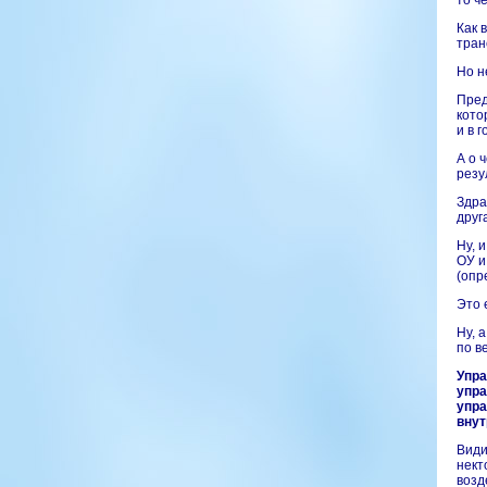
то ч
Как 
тра
Но н
Пред
кото
и в 
А о 
резу
Здра
друг
Ну, 
ОУ и
(опр
Это 
Ну, 
по в
Упра
упра
упра
внут
Види
нект
возд