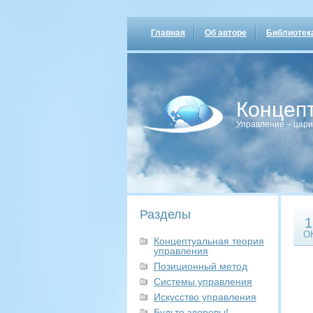
Главная
Об авторе
Библиотек
Концеп
Управление – цари
Разделы
1
О
Концептуальная теория
управления
Позиционный метод
Системы управления
Искусство управления
Будьте здоровы!