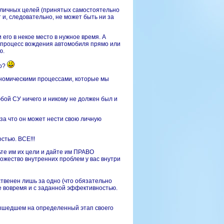
о личных целей (принятых самостоятельно
 и, следовательно, не может быть ни за
 его в некое место в нужное время. А
в процесс вождения автомобиля прямо или
ю.
то?
номическими процессами
, которые мы
юбой СУ ничего и никому не должен был и
 за что он может нести свою личную
стью. ВСЕ!!!
ьте им их цели и дайте им ПРАВО
ожество внутренних проблем у вас внутри
ственен лишь за одно (что обязательно
ре вовремя и с заданной эффективностью.
, вышедшем на определенный этап своего