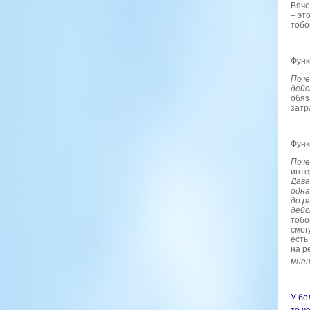
Вяч
– эт
тобо
Функ
Поче
дейс
обяз
затр
Функ
Поч
инте
Дава
одна
до р
дейс
тобо
смог
есть
на р
мнен
У бо