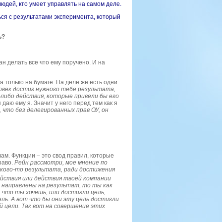
юдей, кто умеет управлять на самом деле.
ся с результатами эксперимента, который
ь?
н делать все что ему поручено. И на
ва только на бумаге. На деле же есть одни
овек достиг нужного тебе результата,
-либо действия, которые привели бы его
 даю ему я.
Значит
у него перед тем как я
, что без делегированных прав ОУ, он
ам. Функции – это свод правил, которые
раво.
Рейн рассмотри, мое мнение по
акого-то результата, ради достижения
действия или действия твоей компании
 направлены на результат, то ты как
 что ты хочешь, или достигли цель,
ль. А вот что бы они эту цель достигли
 цели. Так вот на совершение этих