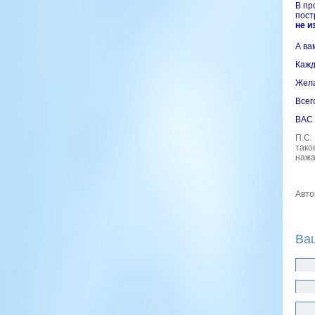
В пр
пост
не и
А ва
Кажд
Жела
Всег
ВАС
П.С.
тако
нажа
Авто
Ва