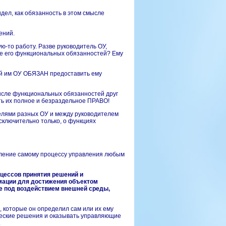
видел, как обязанность в этом смысле
ений.
ю-то работу. Разве руководитель ОУ,
ле его функциональных обязанностей? Ему
ятый им ОУ ОБЯЗАН предоставить ему
мысле функциональных обязанностей друг
суть их полное и безраздельное ПРАВО!
телями
разных
ОУ и между руководителем
исключительно только, о функциях
еление самому процессу управления любым
цессов принятия решений и
мации для достижения объектом
е под воздействием внешней среды,
, которые он определил сам или их ему
ческие решения и оказывать управляющие
.