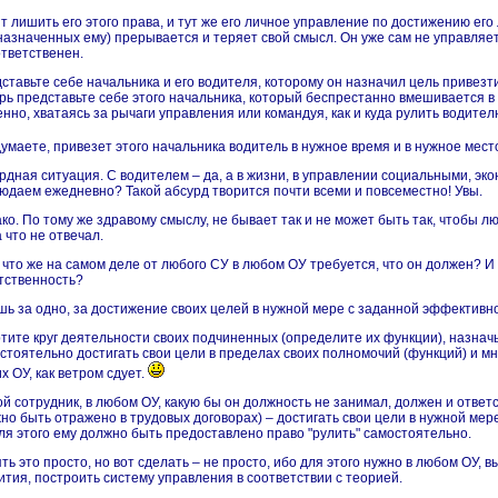
т лишить его этого права, и тут же его личное управление по достижению ег
назначенных ему) прерывается и теряет свой смысл. Он уже сам не управляет
ответственен.
ставьте себе начальника и его водителя, которому он назначил цель привезти
рь представьте себе этого начальника, который беспрестанно вмешивается 
енно, хватаясь за рычаги управления или командуя, как и куда рулить водител
думаете, привезет этого начальника водитель в нужное время и в нужное мес
рдная ситуация. С водителем – да, а в жизни, в управлении социальными,
эко
юдаем ежедневно? Такой абсурд творится почти всеми и повсеместно! Увы.
ко. По тому же здравому смыслу, не бывает так и не может быть так, чтобы л
а что не отвечал.
и что же на самом деле от любого СУ в любом ОУ требуется, что он должен? И
тственность?
шь за одно, за достижение своих целей в нужной мере с заданной эффективно
тите круг деятельности своих подчиненных (определите их функции), назнач
стоятельно достигать свои цели в пределах своих полномочий (функций) и мн
х ОУ, как ветром сдует.
й сотрудник, в любом ОУ, какую бы он должность не занимал, должен и ответ
но быть отражено в трудовых договорах) – достигать свои цели в нужной ме
ля этого ему должно быть предоставлено право "рулить" самостоятельно.
ть это просто, но вот сделать – не просто, ибо для этого нужно в любом ОУ
ития, построить систему управления в соответствии с теорией.