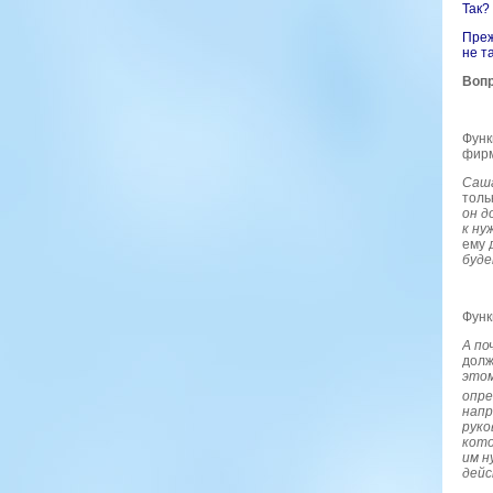
Так?
Преж
не т
Вопр
Функ
фирм
Саша
толь
он д
к ну
ему 
буде
Функ
А по
долж
этом
опре
напр
руко
кото
им н
дейс