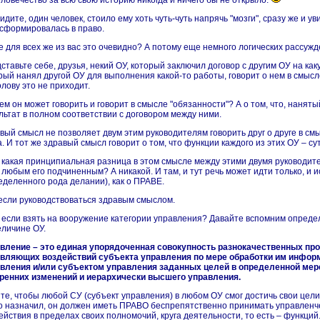
еловечество за всю свою историю никогда и ничего бы не открыло.
видите, один человек, стоило ему хоть чуть-чуть напрячь "мозги", сразу же и у
нсформировалась
в право
.
е для всех же из вас это очевидно? А потому еще немного логических рассужд
ставьте себе, друзья, некий ОУ, который заключил договор
с
другим ОУ на каку
рый нанял другой ОУ для выполнения какой-то работы, говорит о нем в смыс
голову это не приходит.
чем он может говорить и говорит в смысле "обязанности"? А о том, что, нан
льтат в полном соответствии с договором между ними.
вый смысл не позволяет двум этим руководителям говорить друг о друге в с
а. И тот же здравый смысл говорит о том, что функции каждого из этих ОУ – 
и какая принципиальная разница в этом смысле между этими двумя руководи
 любым его подчиненным? А никакой. И там, и тут речь может идти только, и 
еделенного рода делании), как о ПРАВЕ.
если руководствоваться здравым смыслом.
а если взять на вооружение категории управления? Давайте вспомним опред
еличине ОУ.
вление – это единая упорядоченная совокупность разнокачественных про
вляющих воздействий субъекта управления по мере обработки им инфор
вления и/или субъектом управления заданных целей в определенной мер
ренних изменений и иерархически высшего управления.
те, чтобы любой СУ (субъект управления) в любом ОУ смог
достичь
свои цели
о назначил, он должен иметь ПРАВО беспрепятственно принимать управлен
ействия в пределах своих полномочий, круга деятельности, то есть – функций