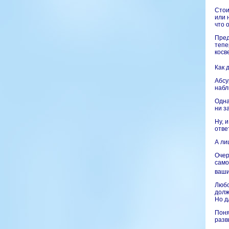
Стои
или 
что 
Пред
тепе
косв
Как 
Абсу
набл
Одна
ни з
Ну, 
отве
А ли
Очер
само
ваши
Любо
долж
Но д
Поня
разв