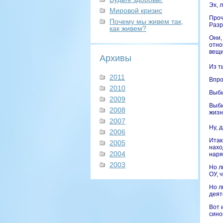
Эх, 
Мировой кризис
Проч
Почему мы живем так,
Разр
как живем?
Они,
отно
вещи
Архивы
Из т
2011
Впро
2010
Выби
2009
Выби
2008
жизн
2007
Ну, 
2006
Итак
2005
нахо
2004
наря
2003
Но л
ОУ, 
Но л
деят
Вот 
сино