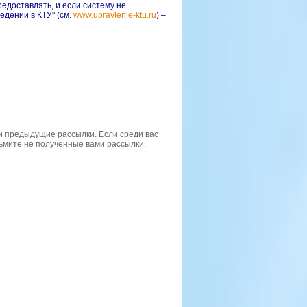
редоставлять, и если систему не
едении в КТУ" (см.
www.upravlenie-ktu.ru
) –
ои предыдущие рассылки. Если среди вас
озьмите не полученные вами рассылки,