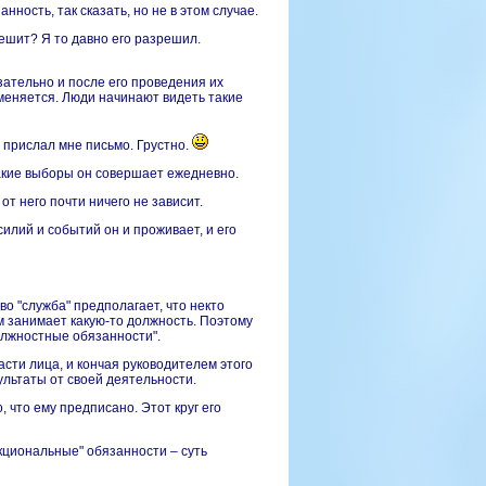
ость, так сказать, но не в этом случае.
решит? Я то давно его разрешил.
зательно и после его проведения их
еняется. Люди начинают видеть такие
е прислал мне письмо. Грустно.
 какие выборы он совершает ежедневно.
т него почти ничего не зависит.
илий и событий он и проживает, и его
во "служба" предполагает, что некто
м занимает какую-то должность. Поэтому
олжностные обязанности".
сти лица, и кончая руководителем этого
ультаты от своей деятельности.
, что ему предписано. Этот круг его
нкциональные" обязанности – суть