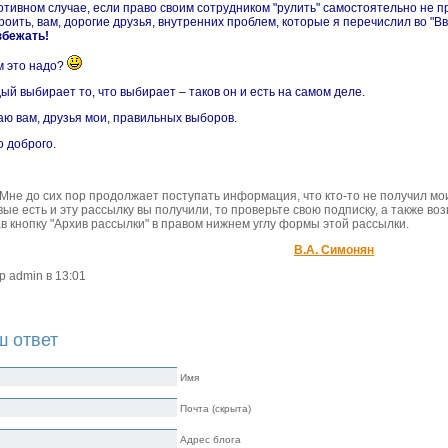
отивном случае, если право своим сотрудником "рулить" самостоятельно не п
роить, вам, дорогие друзья, внутренних проблем, которые я перечислил во "Вв
збежать!
м это надо?
ый выбирает то, что выбирает – таков он и есть на самом деле.
ю вам, друзья мои, правильных выборов.
о доброго.
 Мне до сих пор продолжает поступать информация, что кто-то не получил м
вые есть и эту рассылку вы получили, то проверьте свою подписку, а также в
в кнопку "Архив рассылки" в правом нижнем углу формы этой рассылки.
В.А. Симонян
р admin в 13:01
ш ответ
Имя
Почта (скрыта)
Адрес блога