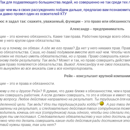
 Так для подавляющего большинства людей, но совершенно не так среди тех л
де чем мы в своих рассуждениях пойдем дальше, предлагаю вам познакомить
ак давно провел один из
освоителей
КТУ
ос я задал так: скажите, уважаемый, функции – это право или обязанност
Александр – предприниматель
ции – это конечно обязанность. Какие там права.
Работник
прежде всего обяза
е у него кругом одни обязательства.
 ну а почему, он обязан. А где же его права
? Да нет у него никаких прав. Пра
ко обязательства.
Саша, но давай подумаем вместе вот над чем. Чтобы чел
олжен не только иметь обязательства, но и права. Право совершить какие
жному тебе результату. Так ведь?
Может и так, но право совершить действия
дам право появляются обязательства.
Вывод: Александру я не смог показать
т вынужден во все вникать сам и все контролировать.
Рейн – консультант крупной компании
ции – это и права и обязанности.
чему и то и другое Рейн?
Я думаю, что даже ближе к обязанностям, чем к прав
ен совершать работник. А если должен совершать, то это и обязан и имеет п
у вопросу. Любое действие направлено на результат. Ты трудишься для к
деленной цели. Так ведь? Или ты трудишься ради хобби?
. А раз твои 
авлены на результат,
и
следовательно действия твоих сотрудников тоже
водитель хочешь от них (сотрудников) лишь одного, чтобы они сделали то,
рую ты им поставил.
Следовательно
обязательство у них одно достичь це
ужно что-то делать совершать какие-либо действия ради достижения этой
твий нужны права, так или нет?