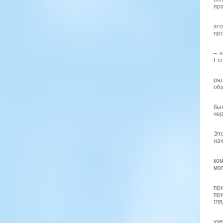
пра
эт
про
– л
Есл
ряд
об
бы
чер
Это
нач
ком
мог
пр
при
гля
уче