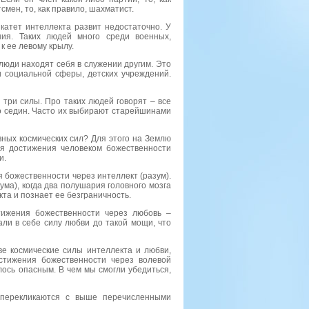
смен, то, как правило, шахматист.
катет интеллекта развит недостаточно. У
ия. Таких людей много среди военных,
к ее левому крылу.
люди находят себя в служении другим. Это
и социальной сферы, детских учреждений.
 три силы. Про таких людей говорят – все
до седин. Часто их выбирают старейшинами
ных космических сил? Для этого на Землю
ия достижения человеком божественности
и.
 божественности через интеллект (разум).
ма), когда два полушария головного мозга
кта и познает ее безграничность.
ижения божественности через любовь –
али в себе силу любви до такой мощи, что
две космические силы интеллекта и любви,
стижения божественности через волевой
лось опасным. В чем мы смогли убедиться,
 перекликаются с выше перечисленными