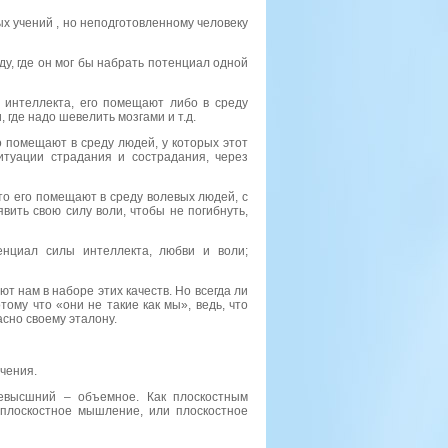
ых учений
,
но неподготовленному человеку
у, где он мог бы набрать потенциал одной
 интеллекта, его помещают либо в среду
 где надо шевелить мозгами и т.д.
о помещают в среду людей, у которых этот
итуации страдания и сострадания, через
то его помещают в среду волевых людей, с
вить свою силу воли, чтобы не погибнуть,
нциал силы интеллекта, любви и воли;
т нам в наборе этих качеств. Но всегда ли
ому что «они не такие как мы», ведь, что
асно своему эталону.
чения.
евысшний
– объемное. Как плоскостным
плоскостное мышление, или плоскостное