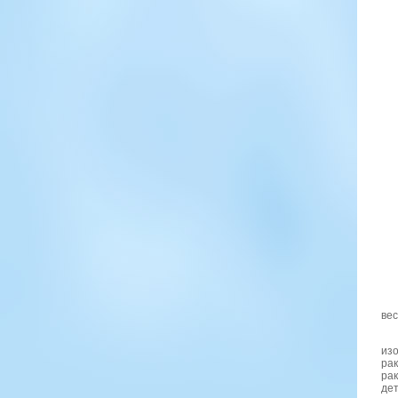
вес
изо
ра
рак
дет