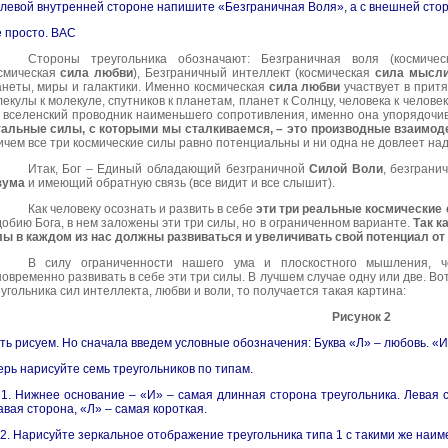
левой внутренней стороне напишите «Безграничная Воля», а с внешней сто
 просто. ВАС
Стороны треугольника обозначают: Безграничная воля (космиче
осмическая
сила любви
), Безграничный интеллект (космическая
сила мысл
неты, миры и галактики. Именно космическая
сила любви
участвует в притя
екулы к молекуле, спутников к планетам, планет к Солнцу, человека к челове
 вселенский проводник наименьшего сопротивления, именно она упорядочи
тальные силы, с которыми мы сталкиваемся, – это производные взаимод
чем все три космические силы равно потенциальны и ни одна не довлеет над
Итак, Бог – Единый обладающий безграничной
Силой Воли
, безграни
зума
и имеющий обратную связь (все видит и все слышит).
Как человеку осознать и развить в себе
эти три реальные космические
обию Бога, в нем заложены эти три силы, но в ограниченном варианте.
Так к
лы в каждом из нас должны развиваться и увеличивать свой потенциал о
В силу ограниченности нашего ума и плоскостного мышления, 
овременно развивать в себе эти три силы. В лучшем случае одну или две. Вот
угольника сил интеллекта, любви и воли, то получается такая картина:
Рисунок 2
ть рисуем. Но сначала введем условные обозначения: Буква «Л» – любовь. «И»
ерь нарисуйте семь треугольников по типам.
 1. Нижнее основание – «И» – самая длинная сторона треугольника. Левая с
вая сторона, «Л» – самая короткая.
 2. Нарисуйте зеркальное отображение треугольника типа 1 с такими же наим