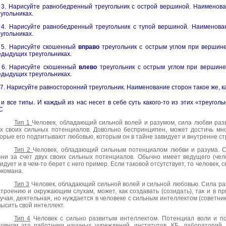
 3. Нарисуйте равнобедренный треугольник с острой вершиной. Наименова
угольниках.
 4. Нарисуйте равнобедренный треугольник с тупой вершиной. Наименован
угольниках.
 5. Нарисуйте скошенный
вправо
треугольник с острым углом при вершине
дыдущих треугольниках.
 6. Нарисуйте скошенный
влево
треугольник с острым углом при вершине
дыдущих треугольниках.
 7. Нарисуйте равносторонний треугольник. Наименование сторон такое же, к
 и все типы. И каждый из нас несет в себе суть какого-то из этих «треуголь
С
Тип 1
Человек, обладающий сильной волей и разумом, сила любви разв
ух своих сильных потенциалов. Довольно беспринципен, может достичь мн
орые его подпитывают любовью, которым он в тайне завидует и внутренне 
Тип 2
Человек, обладающий сильным потенциалом любви и разума. С
ни за счет двух своих сильных потенциалов. Обычно имеет ведущего (чело
идует и в чем-то берет с него пример. Если таковой отсутствует, то человек, 
ркомана.
Тип 3
Человек, обладающий сильной волей и сильной любовью. Сила ра
троению и окружающим слухам, может, как создавать (созидать), так и в пр
учая, деятельная, но нуждается в человеке с сильным интеллектом (советник
ысить свой интеллект.
Тип 4
Человек с сильно развитым интеллектом. Потенциал воли и п
овном это работники научных учреждений, институтов, КБ, лабораторий. 