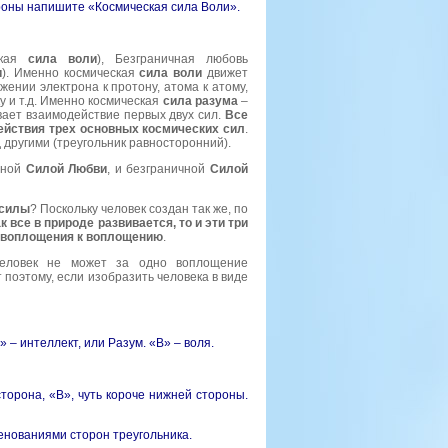
роны напишите «Космическая сила Воли».
ская
сила воли
), Безграничная любовь
и
). Именно космическая
сила воли
движет
жении электрона к протону, атома к атому,
ку и т.д. Именно космическая
сила разума
–
вает взаимодействие первых двух сил.
Все
ействия трех
основных космических сил
.
 другими (треугольник равносторонний).
чной
Силой
Любви
, и безграничной
Силой
 силы
? Поскольку человек создан так же, по
ак все в природе развивается, то и эти три
т воплощения к воплощению
.
человек не может за одно воплощение
 поэтому, если изобразить человека в виде
 – интеллект, или Разум. «В» – воля.
торона, «В», чуть короче нижней стороны.
енованиями сторон треугольника.