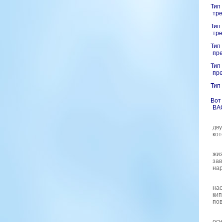
Тип
тре
Тип
тре
Тип
пре
Тип
пре
Тип
Вот
ВА
дв
кот
жиз
зав
на
нас
кип
пов
осн