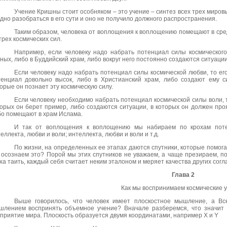
Учение Кришны стоит особняком – это учение – синтез всех трех миров
дно разобраться в его сути и оно не получило должного распространения.
Таким образом, человека от воплощения к воплощению помещают в сред
трех космических сил.
Например, если человеку надо набрать потенциал силы космического
ных, либо в Буддийский храм, либо вокруг него постоянно создаются ситуации,
Если человеку надо набрать потенциал силы космической любви, то ег
тенциал довольно высок, либо в Христианский храм, либо создают ему с
орые он познает эту космическую силу.
Если человеку необходимо набрать потенциал космической силы воли, 
орых он берет пример, либо создаются ситуации, в которых он должен проя
бо помещают в храм Ислама.
И так от воплощения к воплощению мы набираем по крохам поте
еллекта, любви и воли; интеллекта, любви и воли и т.д.
По жизни, на определенных ее этапах даются спутники, которые помогаю
осознаем это? Порой мы этих спутников не уважаем, а чаще презираем, пот
ха таить, каждый себя считает неким эталоном и меряет качества других согл
Глава 2
Как мы воспринимаем космические у
Выше говорилось, что человек имеет плоскостное мышление, а
Вс
шлением воспринять объемное учение? Вначале разберемся, что значит 
приятие мира. Плоскость образуется двумя координатами, например Х и
Y