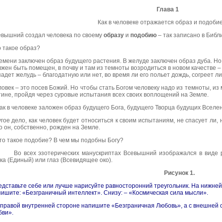
Глава 1
Как в человеке отражается образ и подоби
евышний
создал человека по своему
образу
и
подобию
– так записано в Библ
 такое образ?
емени заключен образ будущего растения. В желуде заключен образ дуба. Но 
жен быть помещен, в почву и там из темноты возродиться в новом качестве – в
адет желудь – благодатную или нет, во время ли его польет дождь, согреет ли
овек – это посев Божий. Но чтобы стать Богом человеку надо из темноты, из 
ине, пройдя через суровые испытания всех своих воплощений на Земле.
ак в человеке заложен образ будущего Бога, будущего Творца будущих Вселе
гое дело, как человек будет относиться к своим испытаниям, не спасует ли, 
о он, собственно, рожден на Земле.
то такое подобие? В чем мы подобны Богу?
Во всех эзотерических манускриптах Всевышний изображался в виде р
ка (Единый) или глаз (Всевидящее око).
Рисунок 1.
дставьте себе или лучше нарисуйте равносторонний треугольник. На нижней 
ишите: «Безграничный интеллект». Снизу: – «Космическая сила мысли».
правой внутренней стороне напишите «Безграничная Любовь», а с внешней
бви».