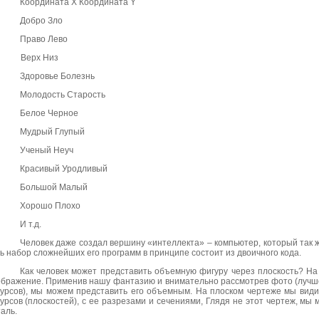
Координата Х Координата
Y
Добро Зло
Право Лево
Верх Низ
Здоровье Болезнь
Молодость Старость
Белое
Черное
Мудрый Глупый
Ученый Неуч
Красивый Уродливый
Большой Малый
Хорошо Плохо
И т.д.
Человек даже создал вершину «интеллекта» – компьютер, который так ж
ь набор сложнейших его программ в принципе состоит из двоичного кода.
Как человек может представить объемную фигуру через плоскость? Н
бражение. Применив нашу фантазию и внимательно рассмотрев фото (лучше
курсов), мы можем представить его объемным. На плоском чертеже мы вид
урсов (плоскостей), с ее разрезами и сечениями, Глядя не этот чертеж, мы
аль.