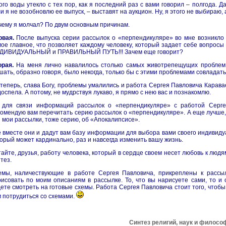
го воды утекло с тех пор, как я последний раз с вами говорил – полгода. 
и я не возобновлю ее выпуск, – выставят на аукцион. Ну, я этого не выбираю, 
ему я молчал? По двум основным причинам.
рвая.
После выпуска серии рассылок о «перпендикуляре» во мне возникло ч
ое главное, что позволяет каждому человеку, который задает себе вопросы
ДИВИДУАЛЬНЫЙ и ПРАВИЛЬНЫЙ ПУТЬ!!! Зачем еще говорит?
орая.
На меня лично навалилось столько самых животрепещущих проблем,
ать, образно говоря, было некогда, только бы с этими проблемами совладать
теперь, слава Богу, проблемы умалились и работа Сергея Павловича Каравае
оспела. А потому, не мудрствуя лукаво, я прямо с нею вас и познакомлю.
 для связи информаций рассылок о «перпендикуляре» с работой Сергея
омендую вам перечитать серию рассылок о «перпендикуляре». А еще лучше,
 мои рассылки, тоже серию, об «Апокалипсисе».
 вместе они и дадут вам базу информации для выбора вами своего индивиду
орый может кардинально, раз и навсегда изменить вашу жизнь.
айте, друзья, работу человека, который в сердце своем несет любовь к людя
тез.
емы, наличествующие в работе Сергея Павловича, прикреплены к рассыл
исовать по моим описаниям в рассылке. То, что вы нарисуете сами, то и
ете смотреть на готовые схемы. Работа Сергея Павловича стоит того, чтоб
 потрудиться со схемами.
Синтез религий, наук и филосо