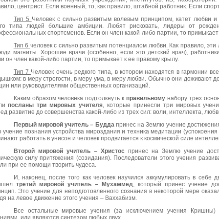
вило, центрист. Если военный, то, как правило, штабной работник. Если спорт
Тип 5
Человек с сильно развитым волевым принципом, катет любви и 
ого типа людей большие амбиции. Любят рисковать, лидеры от рожден
фессиональных спортсменов. Если он член какой-либо партии, то примыкает 
Тип 6
человек с сильно развитым потенциалом любви. Как правило, эти 
юди магниты. Хорошие врачи (особенно, если это детский врач), работник
и он член какой-либо партии, то примыкает к ее правому крылу.
Тип 7
Человек очень редкого типа, в котором находятся в гармонии все
ышком: в меру строгости, в меру ума, в меру любви. Обычно они доживают 
щин или руководителями общественных организаций.
Каким образом человека подтолкнуть к
правильному
набору трех основ
ли
посланы три мировых учителя
, которые принесли три мировых учен
ед развитие до совершенства какой-либо из трех сил: воли, интеллекта, любв
Первый мировой учитель – Будда
принес на Землю учение достижения
 учение познания устройства мироздания и техника медитации (успокоения у
инают работать в унисон и человек продвигается к космической силе интелле
Второй мировой учитель – Христос
принес на Землю учение дост
ическую силу притяжения (созидания). Последователи этого учения развив
ли при ее помощи творить чудеса.
И, наконец, после того как человек научился аккумулировать в себе 
ишел
третий мировой учитель – Мухаммед
, который принес учение до
нцип. Это учение для неподготовленного сознания в некоторой мере оказа
дя на левое движение этого учения –
Ваххабизм
.
Все остальные мировые учения (за исключением учения Кришны)
ниями, или являются синтезом любых двух.