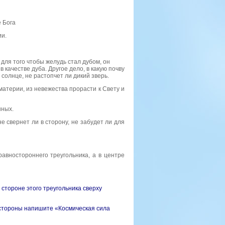
е Бога
ии.
для того чтобы желудь стал дубом, он
 качестве дуба. Другое дело, в какую почву
 солнце, не растопчет ли дикий зверь.
материи, из невежества прорасти к Свету и
нных.
не свернет ли в сторону, не забудет ли для
авностороннего треугольника, а в центре
стороне этого треугольника сверху
 стороны напишите «Космическая сила