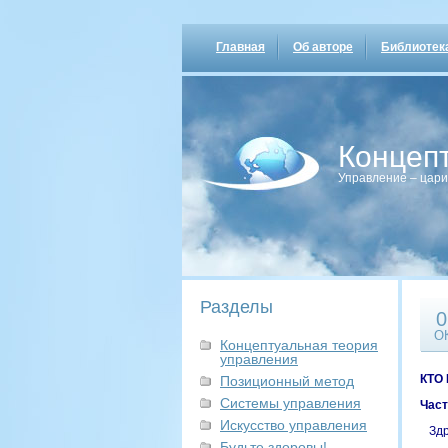
Главная
Об авторе
Библиотек
Концеп
Управление – цари
Разделы
0
О
Концептуальная теория
управления
КТО
Позиционный метод
Системы управления
Част
Искусство управления
Здр
Будьте здоровы!