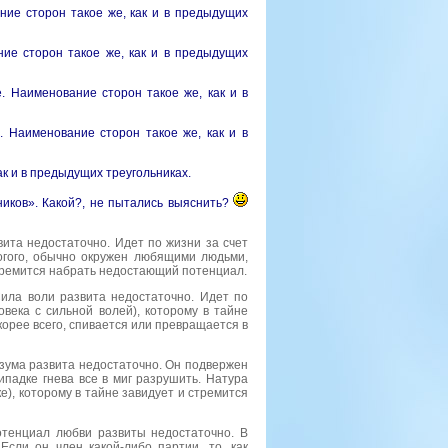
ние сторон такое же, как и в предыдущих
ие сторон такое же, как и в предыдущих
. Наименование сторон такое же, как и в
. Наименование сторон такое же, как и в
ак и в предыдущих треугольниках.
ников». Какой
?,
не пытались выяснить?
ита недостаточно. Идет по жизни за счет
огого, обычно окружен любящими людьми,
стремится набрать недостающий потенциал.
ила воли развита недостаточно. Идет по
века с сильной волей), которому в тайне
скорее всего, спивается или превращается в
зума развита недостаточно. Он подвержен
ипадке гнева все в миг разрушить. Натура
е), которому в тайне завидует и стремится
отенциал любви развиты недостаточно. В
Если он член какой-либо партии, то, как