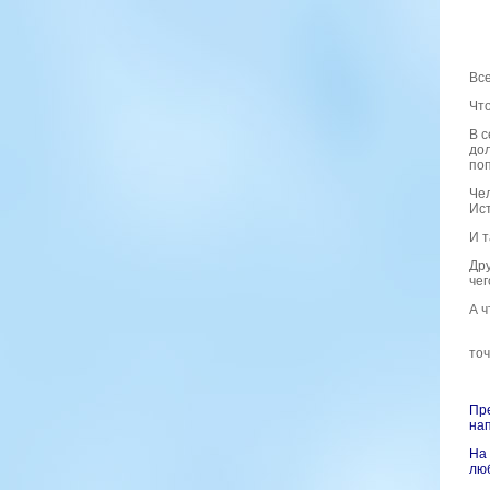
Вс
Что
В с
дол
поп
Чел
Ист
И т
Дру
чег
А ч
точ
Пре
нап
На 
лю