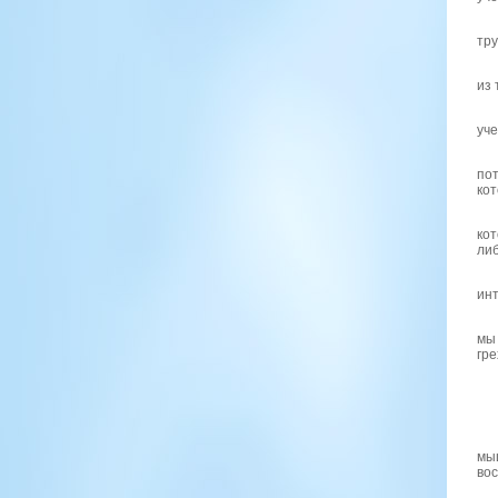
тру
из 
уче
по
кот
кот
ли
инт
мы 
гре
мы
вос