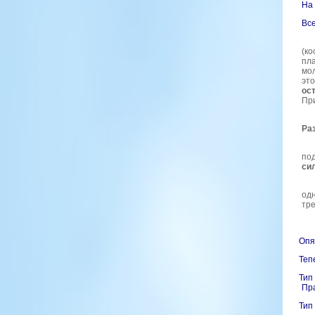
На 
Все
(к
пла
мол
это
ос
При
Ра
под
си
одн
тре
Опя
Теп
Тип
Пра
Тип