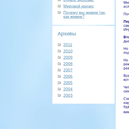
Мно
Мировой кризис
есл
Почему мы живем так,
Поч
как живем?
Пе
сам
ИН
Архивы
Вт
дыш
2011
Но 
2010
под
2009
Но
2008
рек
раз
2007
Все
2006
кот
2005
Чит
2004
син
2003
Сх
нар
буд
вам